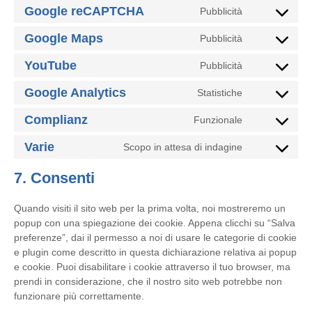
to
wordpress
Google reCAPTCHA
Pubblicità
Consent
service
to
google-
Google Maps
Pubblicità
Consent
service
fonts
to
google-
YouTube
Pubblicità
Consent
service
recaptcha
to
google-
Google Analytics
Statistiche
Consent
service
maps
to
youtube
Complianz
Funzionale
Consent
service
to
google-
Varie
Scopo in attesa di indagine
Consent
service
analytics
to
complianz
7. Consenti
service
varie
Quando visiti il sito web per la prima volta, noi mostreremo un
popup con una spiegazione dei cookie. Appena clicchi su “Salva
preferenze”, dai il permesso a noi di usare le categorie di cookie
e plugin come descritto in questa dichiarazione relativa ai popup
e cookie. Puoi disabilitare i cookie attraverso il tuo browser, ma
prendi in considerazione, che il nostro sito web potrebbe non
funzionare più correttamente.